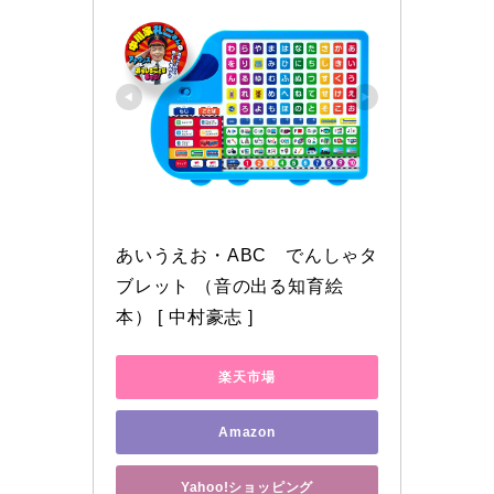
あいうえお・ABC　でんしゃタ
ブレット （音の出る知育絵
本） [ 中村豪志 ]
楽天市場
Amazon
Yahoo!ショッピング