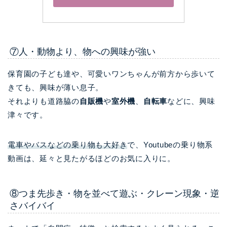
⑦人・動物より、物への興味が強い
保育園の子ども達や、可愛いワンちゃんが前方から歩いて
きても、興味が薄い息子。
それよりも道路脇の
自販機
や
室外機
、
自転車
などに、興味
津々です。
電車やバスなどの乗り物も大好き
で、Youtubeの乗り物系
動画は、延々と見たがるほどのお気に入りに。
⑧つま先歩き・物を並べて遊ぶ・クレーン現象・逆
さバイバイ