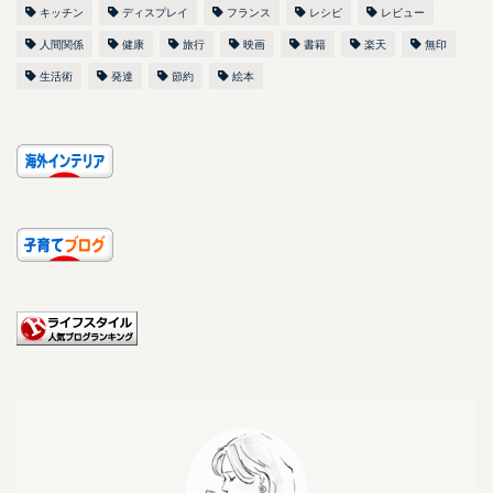
キッチン
ディスプレイ
フランス
レシピ
レビュー
人間関係
健康
旅行
映画
書籍
楽天
無印
生活術
発達
節約
絵本