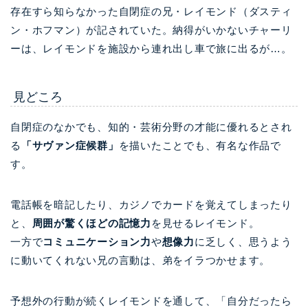
存在すら知らなかった自閉症の兄・レイモンド（ダスティ
ン・ホフマン）が記されていた。納得がいかないチャーリ
ーは、レイモンドを施設から連れ出し車で旅に出るが…。
見どころ
自閉症のなかでも、知的・芸術分野の才能に優れるとされ
る
「サヴァン症候群」
を描いたことでも、有名な作品で
す。
電話帳を暗記したり、カジノでカードを覚えてしまったり
と、
周囲が驚くほどの記憶力
を見せるレイモンド。
一方で
コミュニケーション力
や
想像力
に乏しく、思うよう
に動いてくれない兄の言動は、弟をイラつかせます。
予想外の行動が続くレイモンドを通して、「自分だったら