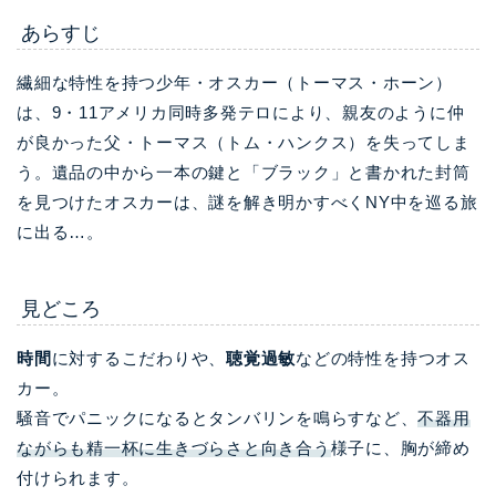
あらすじ
繊細な特性を持つ少年・オスカー（トーマス・ホーン）
は、9・11アメリカ同時多発テロにより、親友のように仲
が良かった父・トーマス（トム・ハンクス）を失ってしま
う。遺品の中から一本の鍵と「ブラック」と書かれた封筒
を見つけたオスカーは、謎を解き明かすべくNY中を巡る旅
に出る…。
見どころ
時間
に対するこだわりや、
聴覚過敏
などの特性を持つオス
カー。
騒音でパニックになるとタンバリンを鳴らすなど、
不器用
ながらも精一杯に生きづらさと向き合う
様子に、胸が締め
付けられます。