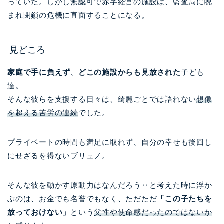
っていた。しかし無認可で赤字経営の施設は、監査局に睨
まれ閉鎖の危機に直面することになる。
見どころ
家庭で手に負えず
、
どこの施設からも見放された
子ども
達。
そんな彼らを支援する日々は、綺麗ごとでは語れない
想像
を超える苦労の連続
でした。
プライベートの時間も満足に取れず、自分の幸せも後回し
にせざるを得ないブリュノ。
そんな彼を動かす原動力はなんだろう‥と考えた時に浮か
ぶのは、お金でも名誉でもなく、ただただ
「この子たちを
放っておけない」
という
父性や使命感だったのではないか