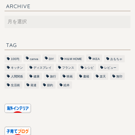
ARCHIVE
ARCHIVE
TAG
100均
canva
DIY
H＆M HOME
IKEA
おもちゃ
キッチン
ディスプレイ
フランス
レシピ
レビュー
人間関係
健康
旅行
映画
書籍
楽天
無印
生活術
発達
節約
絵本