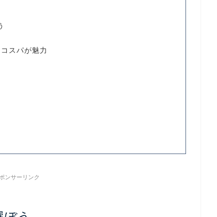
う
的コスパが魅力
ポンサーリンク
選ぼう