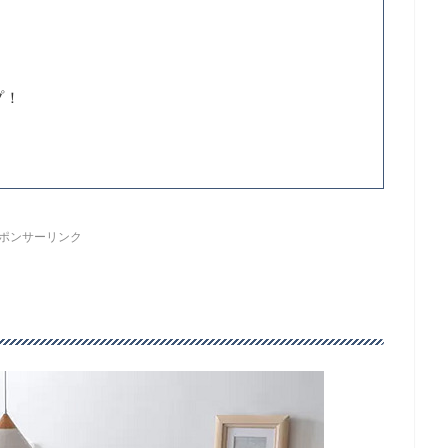
NTENTS
使う
プ！