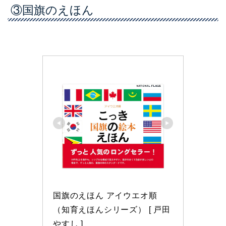
③国旗のえほん
国旗のえほん アイウエオ順 
（知育えほんシリーズ） [ 戸田 
やすし ]