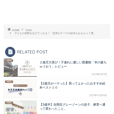
HOME
KIDS
子どもの視野を広げてくれる！「世界がテーマの絵本＆おもちゃ７選」
RELATED POST
KIDS
２歳児大喜び！子連れに優しい図書館「本の森ち
ゅうおう」レビュー
2023年6月3日
KIDS
【2歳児がハマった】買ってよかったおすすめ絵
本ベスト１０
2023年10月18日
KIDS
【3歳半】自閉症グレーゾーンの息子、療育へ通
って変わったこと。